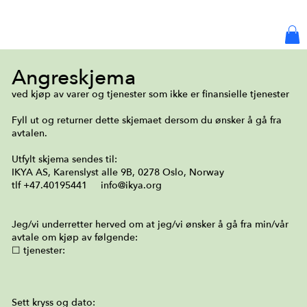
Log in or Sign up
Angreskjema
ved kjøp av varer og tjenester som ikke er finansielle tjenester
Fyll ut og returner dette skjemaet dersom du ønsker å gå fra
avtalen.
Utfylt skjema sendes til:
IKYA AS, Karenslyst alle 9B, 0278 Oslo, Norway
tlf +47.40195441 info@ikya.org
Jeg/vi underretter herved om at jeg/vi ønsker å gå fra min/vår
avtale om kjøp av følgende:
☐
tjenester:
Sett kryss og dato: